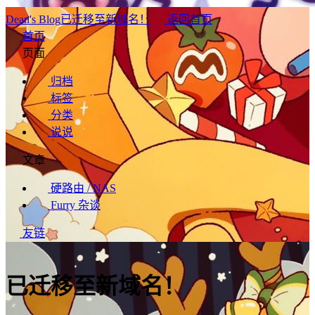
Dean's Blog
已迁移至新域名！
返回首页
首页
页面
归档
标签
分类
说说
文章
硬路由 / NAS
Furry 杂谈
友链
已迁移至新域名！