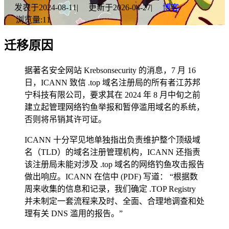
发表于
2024-08-11
|
更新于
2026-04-27
|
博客
|
浏览量:
11
迁移原因
据著名安全网站 Krebsonsecurity 的消息，7 月 16
日，ICANN 致信 .top 域名注册局的所有者江苏邦
宁科技有限公司，要求其在 2024 年 8 月中旬之前
建立起管理网络钓鱼举报和暂停滥用域名的系统，
否则将吊销其许可证。
ICANN 十分罕见地单独指出负责维护整个顶级域
名（TLD）的域名注册管理机构，ICANN 还指责
该注册局未能对涉及 .top 域名的网络钓鱼攻击报告
做出响应。ICANN 在信中 (PDF) 写道： “根据数
周来收集的信息和记录，我们确定 .TOP Registry
并未制定一套流程来及时、全面、合理地调查和处
理有关 DNS 滥用的报告。”