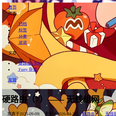
首页
页面
归档
标签
分类
说说
文章
硬路由 / NAS
Furry 杂谈
友链
硬路由（7）—— 无线组网
发表于
2025-09-09
|
更新于
2026-04-27
|
硬路由
无线