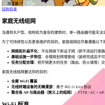
|
浏览量:
77
回到目录
家庭无线组网
当遇到大户型、结构较为复杂的建筑时，单一路由器可能无法实现
为了可持续性以及更易维护的目的，家庭组网应尽量遵循以下
网络拓扑扁平化
：不在网络下新设子网（即不添加行使路由
基础设施一步到位
：合理规划预埋管线（装修完成后不可
任务分配合理
：把开销更大的任务（路由、防火墙等）交
家庭无线组网要达到的目的：
全屋 Wi-Fi 覆盖
无线终端设备的无缝漫游
：基于 802.11 k/v/r 协议
整合各 AP 与路由器（狭义上的组网）
：FTTR / AC +
Wi-Fi 标准