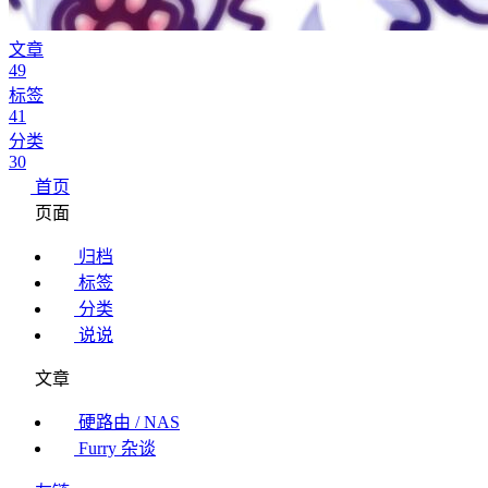
文章
49
标签
41
分类
30
首页
页面
归档
标签
分类
说说
文章
硬路由 / NAS
Furry 杂谈