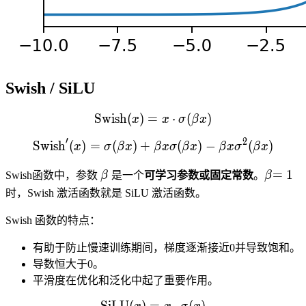
Swish / SiLU
Swish
(
)
=
\text{Swish}(x)=x\cdot\s
⋅
(
)
x
x
σ
β
x
′
2
Swish
(
)
=
(
)
+
\text{Swish}'(x)=\sigma(\
(
)
−
(
)
x
σ
β
x
β
x
σ
β
x
β
x
σ
β
x
\beta
β
=1
=
1
Swish函数中，参数
β
是一个
可学习参数或固定常数
。
β
时，Swish 激活函数就是 SiLU 激活函数。
Swish 函数的特点：
有助于防止慢速训练期间，梯度逐渐接近0并导致饱和。
导数恒大于0。
平滑度在优化和泛化中起了重要作用。