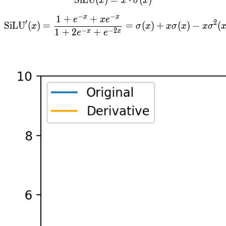
SiLU
(
)
=
\text{SiLU}(x)=x\cdot\s
⋅
(
)
x
x
σ
x
−
−
x
x
1
+
+
\text{SiLU}'(x)=\frac{1
e
x
e
′
2
SiLU
(
)
=
=
(
)
+
(
)
−
(
x
σ
x
x
σ
x
x
σ
−
−
2
1
+
2
+
x
x
e
e