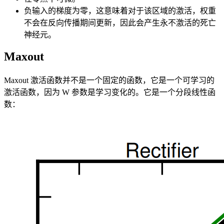
负输入的梯度为零，这意味着对于该区域的激活，权重
不会在反向传播期间更新，因此会产生永不激活的死亡
神经元。
Maxout
Maxout 激活函数并不是一个固定的函数，它是一个可学习的
激活函数，因为 W 参数是学习变化的。它是一个分段线性函
数：