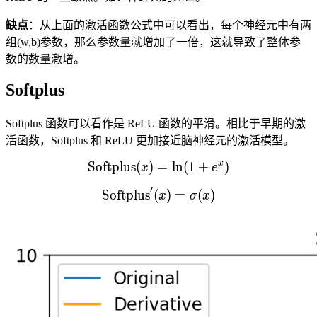
缺点
：从上面的激活函数公式中可以看出，每个神经元中有两
组(w,b)参数，那么参数量就增加了一倍，这就导致了整体参
数的数量激增。
Softplus
Softplus 函数可以看作是 ReLU 函数的平滑。相比于早期的激
活函数，Softplus 和 ReLU 更加接近脑神经元的激活模型。
x
Softplus
(
)
=
\text{Softplus}(x)=\ln(1
ln
(
1
+
)
x
e
′
Softplus
(
\text{Softplus}'(x)=\sigm
)
=
(
)
x
σ
x