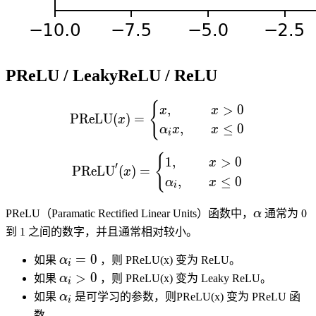
PReLU / LeakyReLU / ReLU
{
\text{PReLU}(x)= \begin{
,
>
0
x
x
PReLU
(
)
=
x
,
≤
0
α
x
x
i
{
\text{PReLU}'(x)= \begin
1
,
>
0
x
′
PReLU
(
)
=
x
,
≤
0
α
x
i
\alpha
PReLU（Paramatic Rectified Linear Units）函数中，
α
通常为 0
到 1 之间的数字，并且通常相对较小。
\alpha_i=0
=
0
如果
α
，则 PReLU(x) 变为 ReLU。
i
\alpha_i>0
>
0
如果
α
，则 PReLU(x) 变为 Leaky ReLU。
i
\alpha_i
如果
α
是可学习的参数，则PReLU(x) 变为 PReLU 函
i
数。