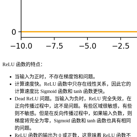
ReLU 函数的特点：
当输入为正时，不存在梯度饱和问题。
计算速度快。ReLU 函数中只存在线性关系，因此它的
计算速度比 Sigmoid 函数和 tanh 函数更快。
Dead ReLU 问题。当输入为负时，ReLU 完全失效，在
正向传播过程中，这不是问题。有些区域很敏感，有些
则不敏感。但是在反向传播过程中，如果输入负数，则
梯度将完全为零，Sigmoid 函数和 tanh 函数也具有相同
的问题。
ReLU 函数的输出为 0 或正数，这意味着 ReLU 函数不