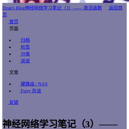
Dean's Blog
神经网络学习笔记（3）—— 激活函数
返回首
页
首页
页面
归档
标签
分类
说说
文章
硬路由 / NAS
Furry 杂谈
友链
神经网络学习笔记（3）——