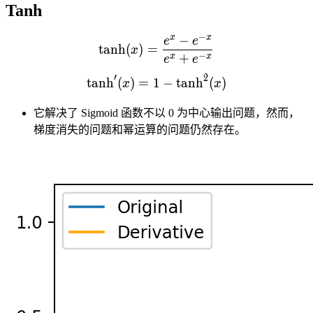
Tanh
−
x
x
−
\tanh(x)=\frac{e^x-e^{-x
e
e
tanh
(
)
=
x
−
+
x
x
e
e
′
2
\tanh'(x)=1-\tanh^2(x)
tanh
(
)
=
1
−
tanh
(
)
x
x
它解决了 Sigmoid 函数不以 0 为中心输出问题，然而，
梯度消失的问题和幂运算的问题仍然存在。