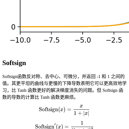
Softsign
Softsign函数反对称、去中心、可微分，并返回 -1 和 1 之间的
值。其更平坦的曲线与更慢的下降导数表明它可以更高效地学
习，比 Tanh 函数更好的解决梯度消失的问题。但 Softsign 函
数的导数的计算比 Tanh 函数更麻烦。
x
\text{Softsign}(x)=\frac{
Softsign
(
)
=
x
1
+
∣
∣
x
1
\text{Softsign}'(x)=\frac
′
Softsign
(
)
=
x