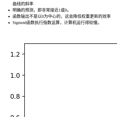
曲线的斜率
明确的预测，即非常接近1或0。
函数输出不是以0为中心的，这会降低权重更新的效率
Sigmoid函数执行指数运算，计算机运行得较慢。