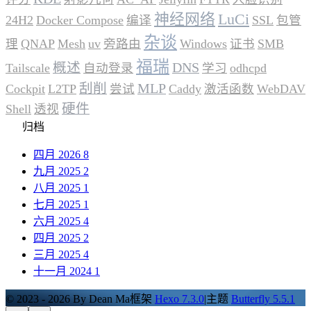
神经网络
LuCi
24H2
Docker Compose
编译
SSL
包管
杂谈
理
QNAP
Mesh
uv
旁路由
Windows
证书
SMB
福瑞
概述
DNS
Tailscale
自动登录
学习
odhcpd
刮削
MLP
Cockpit
L2TP
尝试
Caddy
激活函数
WebDAV
硬件
Shell
透视
归档
四月 2026
8
九月 2025
2
八月 2025
1
七月 2025
1
六月 2025
4
四月 2025
2
三月 2025
4
十一月 2024
1
© 2023 - 2026 By Dean Ma
框架
Hexo 7.3.0
|
主题
Butterfly 5.5.1