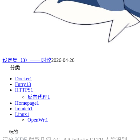
设定集（3）—— 时汐
2026-04-26
分类
Docker
1
Furry
13
HTTPS
1
反向代理
1
Homepage
1
Immich
1
Linux
1
OpenWrt
1
标签
KDE
评分
射影几何
AC_AP
Jellyfin
FTTR
人脸识别