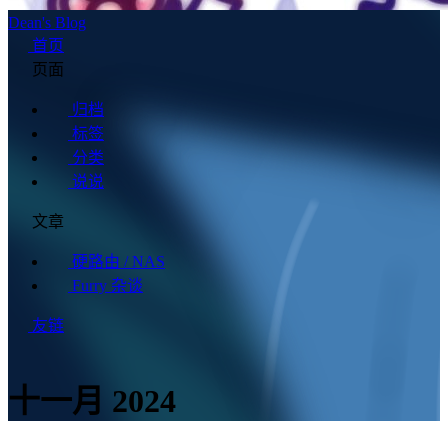
Dean's Blog
首页
页面
归档
标签
分类
说说
文章
硬路由 / NAS
Furry 杂谈
友链
十一月 2024