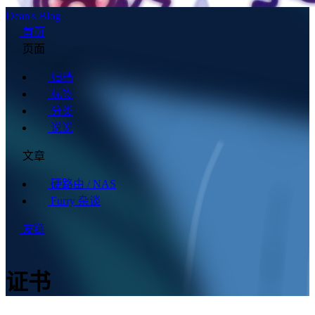
Dean's Blog
首页
页面
归档
标签
分类
说说
文章
硬路由 / NAS
Furry 杂谈
友链
证书