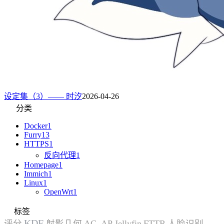
设定集（3）—— 时汐
2026-04-26
分类
Docker
1
Furry
13
HTTPS
1
反向代理
1
Homepage
1
Immich
1
Linux
1
OpenWrt
1
标签
KDE
评分
射影几何
AC_AP
Jellyfin
FTTR
人脸识别