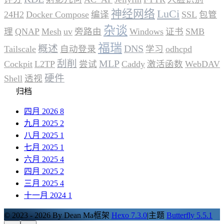
神经网络
LuCi
24H2
Docker Compose
编译
SSL
包管
杂谈
理
QNAP
Mesh
uv
旁路由
Windows
证书
SMB
福瑞
概述
DNS
Tailscale
自动登录
学习
odhcpd
刮削
MLP
Cockpit
L2TP
尝试
Caddy
激活函数
WebDAV
硬件
Shell
透视
归档
四月 2026
8
九月 2025
2
八月 2025
1
七月 2025
1
六月 2025
4
四月 2025
2
三月 2025
4
十一月 2024
1
© 2023 - 2026 By Dean Ma
框架
Hexo 7.3.0
|
主题
Butterfly 5.5.1