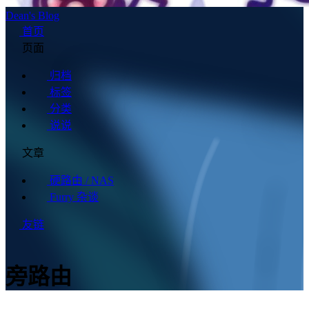
Dean's Blog
首页
页面
归档
标签
分类
说说
文章
硬路由 / NAS
Furry 杂谈
友链
旁路由