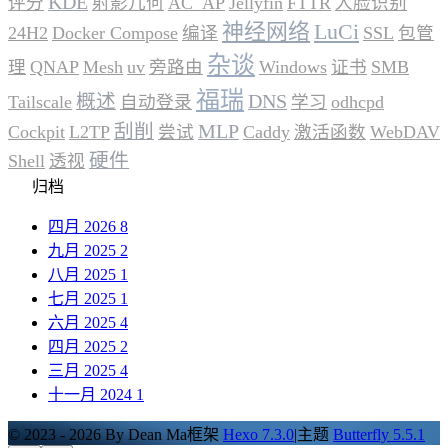
KDE
评分
射影几何
AC_AP
Jellyfin
FTTR
人脸识别
神经网络
LuCi
24H2
Docker Compose
编译
SSL
包管
杂谈
理
QNAP
Mesh
uv
旁路由
Windows
证书
SMB
福瑞
概述
DNS
Tailscale
自动登录
学习
odhcpd
刮削
MLP
Cockpit
L2TP
尝试
Caddy
激活函数
WebDAV
硬件
Shell
透视
归档
四月 2026
8
九月 2025
2
八月 2025
1
七月 2025
1
六月 2025
4
四月 2025
2
三月 2025
4
十一月 2024
1
© 2023 - 2026 By Dean Ma
框架
Hexo 7.3.0
|
主题
Butterfly 5.5.1