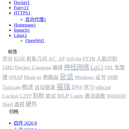
Docker
1
Furry
13
HTTPS
1
反向代理
1
Homepage
1
Immich
1
Linux
1
OpenWrt
1
标签
KDE
评分
射影几何
AC_AP
Jellyfin
FTTR
人脸识别
神经网络
LuCi
24H2
Docker Compose
编译
SSL
包管
杂谈
理
QNAP
Mesh
uv
旁路由
Windows
证书
SMB
福瑞
概述
DNS
Tailscale
自动登录
学习
odhcpd
刮削
MLP
Cockpit
L2TP
尝试
Caddy
激活函数
WebDAV
硬件
Shell
透视
归档
四月 2026
8