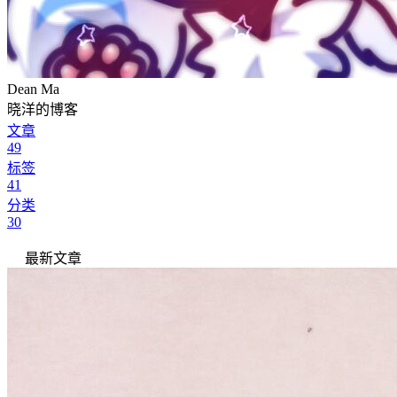
Dean Ma
晓洋的博客
文章
49
标签
41
分类
30
最新文章