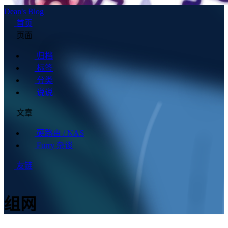
Dean's Blog
首页
页面
归档
标签
分类
说说
文章
硬路由 / NAS
Furry 杂谈
友链
组网