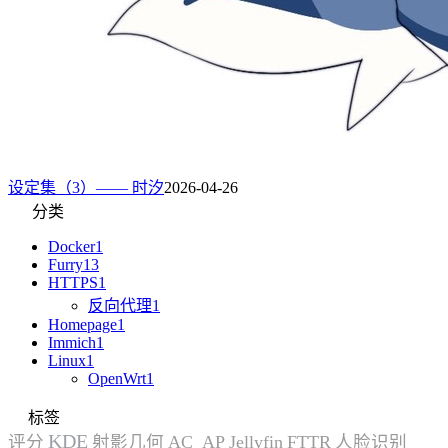
设定集（3）—— 时汐
2026-04-26
分类
Docker
1
Furry
13
HTTPS
1
反向代理
1
Homepage
1
Immich
1
Linux
1
OpenWrt
1
标签
KDE
评分
射影几何
AC_AP
Jellyfin
FTTR
人脸识别