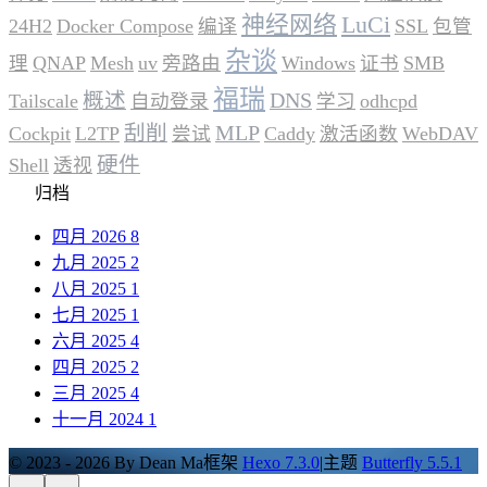
神经网络
LuCi
24H2
Docker Compose
编译
SSL
包管
杂谈
理
QNAP
Mesh
uv
旁路由
Windows
证书
SMB
福瑞
概述
DNS
Tailscale
自动登录
学习
odhcpd
刮削
MLP
Cockpit
L2TP
尝试
Caddy
激活函数
WebDAV
硬件
Shell
透视
归档
四月 2026
8
九月 2025
2
八月 2025
1
七月 2025
1
六月 2025
4
四月 2025
2
三月 2025
4
十一月 2024
1
© 2023 - 2026 By Dean Ma
框架
Hexo 7.3.0
|
主题
Butterfly 5.5.1