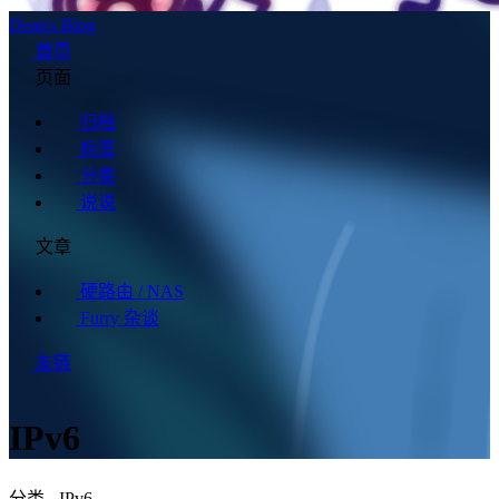
Dean's Blog
首页
页面
归档
标签
分类
说说
文章
硬路由 / NAS
Furry 杂谈
友链
IPv6
分类 - IPv6