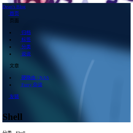
Dean's Blog
首页
页面
归档
标签
分类
说说
文章
硬路由 / NAS
Furry 杂谈
友链
Shell
分类 - Shell